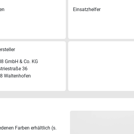
ben
Einsatzhelfer
rsteller
l8 GmbH & Co. KG
striestraße 36
8 Waltenhofen
edenen Farben erhältlich (s.