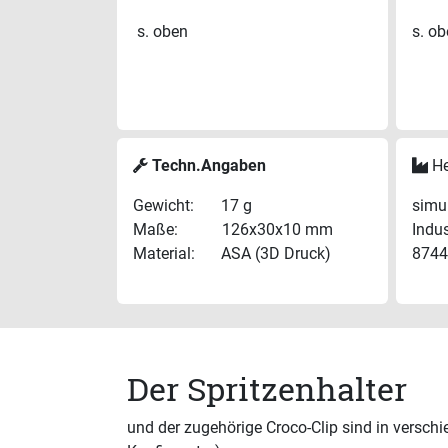
s. oben
s. o
Techn.Angaben
He
Gewicht:
​​​​17 g​
simu
Maße:​
​​126x30x10 mm
Indu
Material:
​​ASA (3D Druck)
8744
Der Spritzenhalter
und der zugehörige Croco-Clip sind in verschi