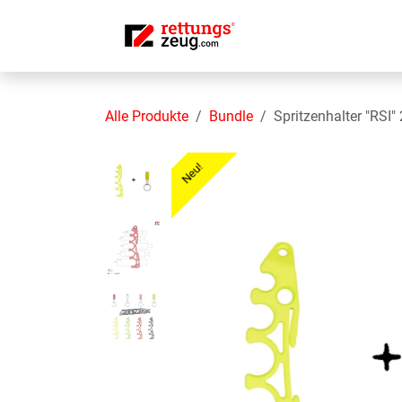
Zum Inhalt springen
Home
Shop
Alle Produkte
Bundle
Spritzenhalter "RSI"
Neu!
Neu!