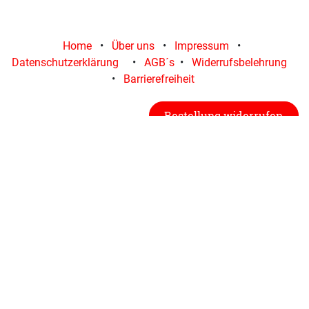
Home
•
Über uns
•
Impressum
•
Datenschutzerklärung
•
AGB´s
•
Widerrufsbelehrung
•
Barrierefreiheit
Bestellung widerrufen
Büroadresse:
simul8 GmbH & Co. KG
Industriestraße 36
87448 Waltenhofen
Copyright © simul8 GmbH & Co. KG
Deutsch